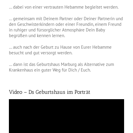
… dabei von einer vertrauten Hebamme begleitet werden.
… gemeinsam mit Deinem Partner oder Deiner Partnerin und
den Geschwisterkindern oder einer Freundin, einem Freund
in ruhiger und fürsorglicher Atmosphäre Dein Baby
begrüßen und kennen lernen.
… auch nach der Geburt zu Hause von Eurer Hebamme
besucht und gut versorgt werden.
… dann ist das Geburtshaus Marburg als Alternative zum
Krankenhaus ein guter Weg für Dich / Euch.
Video – Ds Geburtshaus im Porträt