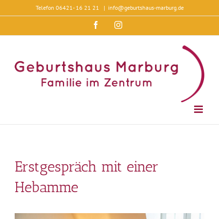
Zum
Telefon 06421- 16 21 21
|
info@geburtshaus-marburg.de
Inhalt
springen
Facebook
Instagram
Erstgespräch mit einer
Hebamme