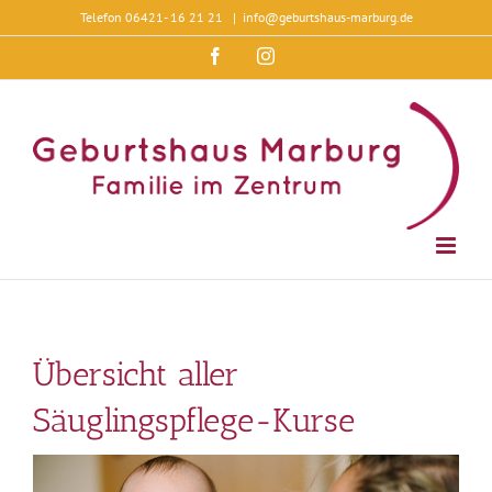
Zum
Telefon 06421- 16 21 21
|
info@geburtshaus-marburg.de
Inhalt
springen
Facebook
Instagram
Übersicht aller
Säuglingspflege-Kurse