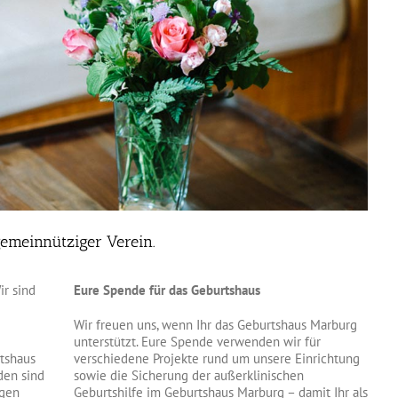
emeinnütziger Verein.
r sind
Eure Spende für das Geburtshaus
Wir freuen uns, wenn Ihr das Geburtshaus Marburg
unterstützt. Eure Spende verwenden wir für
rtshaus
verschiedene Projekte rund um unsere Einrichtung
den sind
sowie die Sicherung der außerklinischen
ngen
Geburtshilfe im Geburtshaus Marburg – damit Ihr als