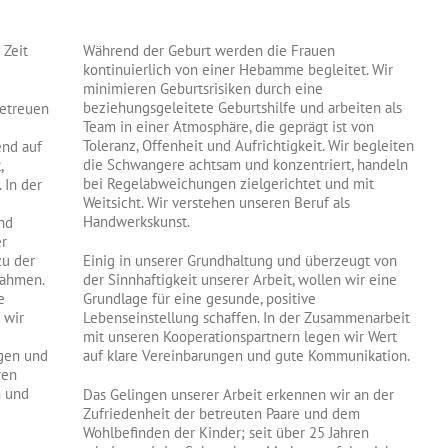
 Zeit
Während der Geburt werden die Frauen
kontinuierlich von einer Hebamme begleitet. Wir
minimieren Geburtsrisiken durch eine
beziehungsgeleitete Geburtshilfe und arbeiten als
etreuen
Team in einer Atmosphäre, die geprägt ist von
Toleranz, Offenheit und Aufrichtigkeit. Wir begleiten
end auf
die Schwangere achtsam und konzentriert, handeln
,
bei Regelabweichungen zielgerichtet und mit
 In der
Weitsicht. Wir verstehen unseren Beruf als
Handwerkskunst.
nd
er
zu der
Einig in unserer Grundhaltung und überzeugt von
nahmen.
der Sinnhaftigkeit unserer Arbeit, wollen wir eine
e
Grundlage für eine gesunde, positive
 wir
Lebenseinstellung schaffen. In der Zusammenarbeit
mit unseren Kooperationspartnern legen wir Wert
ngen und
auf klare Vereinbarungen und gute Kommunikation.
ren
n und
Das Gelingen unserer Arbeit erkennen wir an der
Zufriedenheit der betreuten Paare und dem
Wohlbefinden der Kinder; seit über 25 Jahren