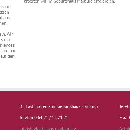
arbeiten wir im Geburtshaus Marburg erfolgreich.
onsarme
tzten
d aus
nen.
ln. Wir
ss mit
̈hlendes
t und hat
 auf den
Du hast Fragen zum Geburtshaus Marburg?
Telef
Telefon 0 64 21 / 16 21 21
Mo. - 
info@geburtshaus-marburg.de
Anfah