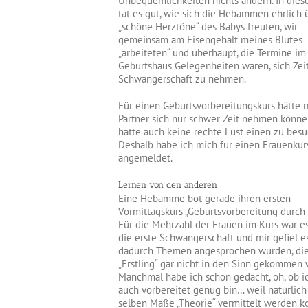
Unbequemlichkeiten nichts ändern. In diese
tat es gut, wie sich die Hebammen ehrlich 
„schöne Herztöne“ des Babys freuten, wir
gemeinsam am Eisengehalt meines Blutes
„arbeiteten“ und überhaupt, die Termine im
Geburtshaus Gelegenheiten waren, sich Zeit
Schwangerschaft zu nehmen.
Für einen Geburtsvorbereitungskurs hätte 
Partner sich nur schwer Zeit nehmen könn
hatte auch keine rechte Lust einen zu besu
Deshalb habe ich mich für einen Frauenkur
angemeldet.
Lernen von den anderen
Eine Hebamme bot gerade ihren ersten
Vormittagskurs „Geburtsvorbereitung durch 
Für die Mehrzahl der Frauen im Kurs war es
die erste Schwangerschaft und mir gefiel es
dadurch Themen angesprochen wurden, die 
„Erstling“ gar nicht in den Sinn gekommen 
Manchmal habe ich schon gedacht, oh, ob ic
auch vorbereitet genug bin… weil natürlich
selben Maße „Theorie“ vermittelt werden k