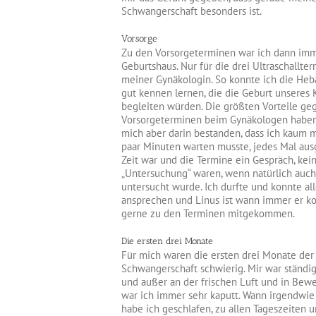
Schwangerschaft besonders ist.
Vorsorge
Zu den Vorsorgeterminen war ich dann im
Geburtshaus. Nur für die drei Ultraschallte
meiner Gynäkologin. So konnte ich die H
gut kennen lernen, die die Geburt unseres 
begleiten würden. Die größten Vorteile ge
Vorsorgeterminen beim Gynäkologen haben
mich aber darin bestanden, dass ich kaum m
paar Minuten warten musste, jedes Mal aus
Zeit war und die Termine ein Gespräch, kei
„Untersuchung“ waren, wenn natürlich auch
untersucht wurde. Ich durfte und konnte al
ansprechen und Linus ist wann immer er ko
gerne zu den Terminen mitgekommen.
Die ersten drei Monate
Für mich waren die ersten drei Monate der
Schwangerschaft schwierig. Mir war ständi
und außer an der frischen Luft und in Be
war ich immer sehr kaputt. Wann irgendwie
habe ich geschlafen, zu allen Tageszeiten 