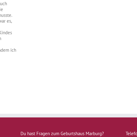
auch
ie
musste.
ar es,
 Kindes
n
indem ich
Du hast Fragen zum Geburtshaus Marburg?
Telef