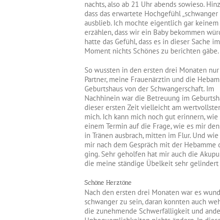
nachts, also ab 21 Uhr abends sowieso. Hin
dass das erwartete Hochgefühl „schwanger 
ausblieb. Ich mochte eigentlich gar keinem
erzählen, dass wir ein Baby bekommen wür
hatte das Gefühl, dass es in dieser Sache im
Moment nichts Schönes zu berichten gäbe.
So wussten in den ersten drei Monaten nu
Partner, meine Frauenärztin und die Heba
Geburtshaus von der Schwangerschaft. Im
Nachhinein war die Betreuung im Geburtsh
dieser ersten Zeit vielleicht am wertvollste
mich. Ich kann mich noch gut erinnern, wie 
einem Termin auf die Frage, wie es mir den
in Tränen ausbrach, mitten im Flur. Und wie
mir nach dem Gespräch mit der Hebamme 
ging. Sehr geholfen hat mir auch die Akupu
die meine ständige Übelkeit sehr gelindert 
Schöne Herztöne
Nach den ersten drei Monaten war es wund
schwanger zu sein, daran konnten auch we
die zunehmende Schwerfälligkeit und and