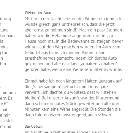
Wehen im Auto
hütung
Mitten in der Nacht setzten die Wehen ein (und ich
m
wusste gleich ganz untheoretisch, dass die jetzt
llung
aber ernst zu nehmen sind!). Nach ein paar Stunden
nkenhaus
haben wir die Hebamme angerufen, die riet, zu
ls
Hause noch mal in die Badewanne zu steigen, bevor
indes
wir uns auf den Weg machen würden. Im Auto zum
 für
Geburtshaus habe ich meinen Partner dann
on
ernsthaft nervös gemacht, indem ich durchs Auto
thin
gekrochen und alle naselang „anhalten, anhalten“
gerufen habe, wenn eine Wehe sehr intensiv wurde.
Einmal habe ich nach längerem Halten lautstark auf
die „Scheißampeln“ geflucht und Linus, ganz
s
verwirrt: „ich dachte, du wolltest, dass wir stehen
n meinen
bleiben“. Bei unserer Ankunft war der Muttermund
ern. Es
dann schon ein gutes Stück geweitet und alle drei
uch“
Minuten kam eine Wehe angerollt. Die Stunden die
chaft
dann folgten waren anstrengend, auch schwer.
at mir
at sich
ärt und
Die Geburt
e
Im Nachhinein fällt es aber schwer, sie so zu