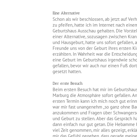
Eine Alternative
Schon als wir beschlossen, ab jetzt auf Ver
zu pfeifen, hatte ich im Internet nach eine
Geburtshaus Ausschau gehalten. Die Vorste
einer Alternative, sozusagen zwischen Kra
und Hausgeburt, hatte uns sofort gefallen, a
Freunde uns von der Geburt ihres ersten K
erzählten. In Wahrheit war die Entscheidung
eine Geburt im Geburtshaus irgendwie sch
gefallen, bevor wir auch nur einen Fuß dor
gesetzt hatten.
Der erste Besuch
Beim ersten Besuch hat mir im Geburtshau
Marburg die Atmosphäre sofort gefallen. A
ersten Termin kann ich mich noch gut erinn
war mir fast unangenehm „so ganz ohne Ba
anzukommen und Fragen über Schwangers
und Geburt zu stellen. Aber das Gespräch h
dann einfach nur gut getan. Die Hebamme h
viel Zeit genommen, mir alles gezeigt, erkl
mir das Gefühl gegeben, dass gerade mein