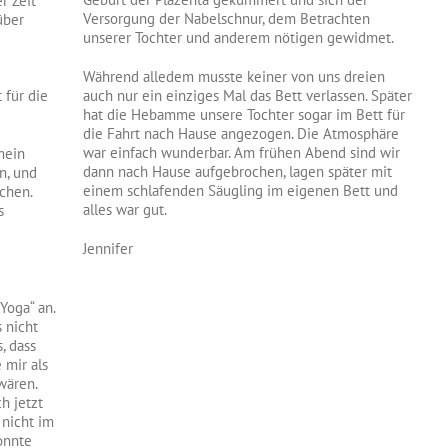
r Zeit
Versorgung der Nabelschnur, dem Betrachten
über
unserer Tochter und anderem nötigen gewidmet.
Während alledem musste keiner von uns dreien
 für die
auch nur ein einziges Mal das Bett verlassen. Später
hat die Hebamme unsere Tochter sogar im Bett für
die Fahrt nach Hause angezogen. Die Atmosphäre
war einfach wunderbar. Am frühen Abend sind wir
mein
dann nach Hause aufgebrochen, lagen später mit
en, und
einem schlafenden Säugling im eigenen Bett und
chen.
alles war gut.
s
Jennifer
Yoga“ an.
 nicht
, dass
mir als
wären.
h jetzt
 nicht im
onnte