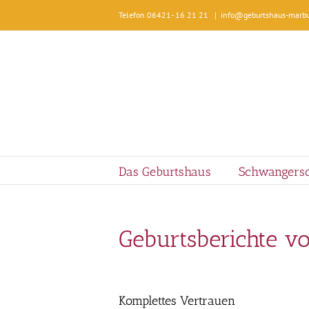
Zum
Telefon 06421- 16 21 21
|
info@geburtshaus-marbu
Inhalt
springen
Das Geburtshaus
Schwangersc
Geburtsberichte vo
Komplettes Vertrauen