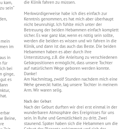
die Klinik fahren zu müssen.
zu kam,
zu sein“
Merkwürdigerweise habe ich dies einfach zur
den,
Kenntnis genommen, es hat mich aber überhaupt
nicht beunruhigt. Ich fühlte mich unter der
Betreuung der beiden Hebammen einfach komplett
sicher. Es war ganz klar, wenn es nötig sein sollte,
werden die beiden es wissen und wir fahren in die
r mein
Klinik, und dann ist das auch das Beste. Die beiden
mmen im
Hebammen haben es aber durch ihre
Unterstützung, z.B. die Anleitung zu verschiedenen
aus in
Gebärpositionen ermöglicht, dass unsere Tochter
n für
auf natürlichem Wege geboren werden konnte.
ich bei
Danke!
n ginge,
Am Nachmittag, zwölf Stunden nachdem mich eine
 gut es
Wehe geweckt hatte, lag unsere Tochter in meinem
dann
Arm. Wir waren selig.
nktur,
hat.
Nach der Geburt
Nach der Geburt durften wir drei erst einmal in der
wunderbaren Atmosphäre des Ereignisses für uns
erbar
sein. In Ruhe und Gemütlichkeit zu dritt. Zwei
he Beine,
staunend. Später haben sich die Hebammen um die
ere
Geburt der Plazenta gekümmert und sich der