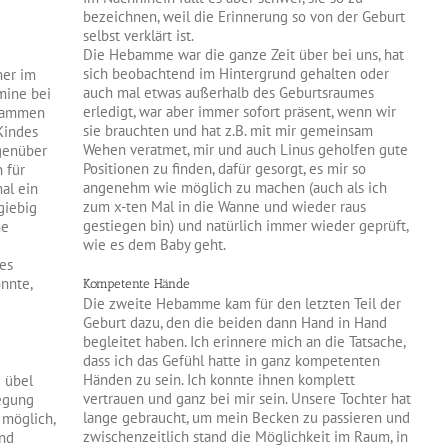
bezeichnen, weil die Erinnerung so von der Geburt
selbst verklärt ist.
Die Hebamme war die ganze Zeit über bei uns, hat
sich beobachtend im Hintergrund gehalten oder
mer im
auch mal etwas außerhalb des Geburtsraumes
rmine bei
erledigt, war aber immer sofort präsent, wenn wir
ebammen
sie brauchten und hat z.B. mit mir gemeinsam
Kindes
Wehen veratmet, mir und auch Linus geholfen gute
genüber
Positionen zu finden, dafür gesorgt, es mir so
 für
angenehm wie möglich zu machen (auch als ich
al ein
zum x-ten Mal in die Wanne und wieder raus
giebig
gestiegen bin) und natürlich immer wieder geprüft,
ne
wie es dem Baby geht.
les
nnte,
Kompetente Hände
Die zweite Hebamme kam für den letzten Teil der
Geburt dazu, den die beiden dann Hand in Hand
begleitet haben. Ich erinnere mich an die Tatsache,
dass ich das Gefühl hatte in ganz kompetenten
Händen zu sein. Ich konnte ihnen komplett
g übel
vertrauen und ganz bei mir sein. Unsere Tochter hat
wegung
lange gebraucht, um mein Becken zu passieren und
 möglich,
zwischenzeitlich stand die Möglichkeit im Raum, in
und