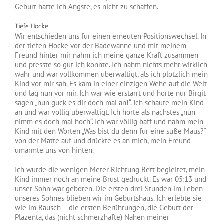
Geburt hatte ich Ängste, es nicht zu schaffen.
Tiefe Hocke
Wir entschieden uns für einen erneuten Positionswechsel. In
der tiefen Hocke vor der Badewanne und mit meinem
Freund hinter mir nahm ich meine ganze Kraft zusammen
und presste so gut ich konnte. Ich nahm nichts mehr wirklich
wahr und war vollkommen überwältigt, als ich plötzlich mein
Kind vor mir sah. Es kam in einer einzigen Wehe auf die Welt
und lag nun vor mir. Ich war wie erstarrt und hörte nur Birgit
sagen „nun guck es dir doch mal an!“. Ich schaute mein Kind
an und war völlig überwältigt. Ich hörte als nächstes „nun
nimm es doch mal hoch“. Ich war völlig baff und nahm mein
Kind mit den Worten „Was bist du denn für eine süße Maus?“
von der Matte auf und drückte es an mich, mein Freund
umarmte uns von hinten.
Ich wurde die wenigen Meter Richtung Bett begleitet, mein
Kind immer noch an meine Brust gedrückt. Es war 05:13 und
unser Sohn war geboren. Die ersten drei Stunden im Leben
unseres Sohnes blieben wir im Geburtshaus. Ich erlebte sie
wie im Rausch – die ersten Berührungen, die Geburt der
Plazenta, das (nicht schmerzhafte) Nähen meiner