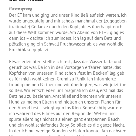
Blasensprung
Der ET kam und ging und unser Kind ließ auf sich warten. Ich
wurde ungeduldig und mir schoss manchmal der (zugegeben
irrationale) Gedanke durch den Kopf, ob es überhaupt noch
auf diese Welt kommen würde. Am Abend von ET+5 ging es
dann los – dachte ich zumindest. Ich lag auf dem Bett und
plötzlich ging ein Schwall Fruchtwasser ab, es war wohl die
Fruchtblase geplatzt.
Etwas erleichtert stellte ich fest, dass das Wasser farb- und
geruchlos war. Da ich in den Vorsorgen erfahren hatte, das
Köpfchen von unserem Kind schon „fest im Becken“ lag, gab
es für mich wohl keinen Grund zu Panik. Ich informierte
freudig meinen Partner, und wir überlegten, was wir jetzt tun
sollten. Wir entschieden uns pragmatisch dazu, erst mal das
Bett neu zu beziehen. Anschließend brachten wir unseren
Hund zu meinen Eltern und hielten an unseren Plänen für
den Abend fest – wir gingen ins Kino. Sehnsüchtig wartete
ich während des Filmes auf den Beginn der Wehen und
spürte allerdings nichts als einen ganz entspannen Bauch
und ein wohl schlafendes Baby. So blieb es die ganze Nacht,
in der ich nur wenige Stunden schlafen konnte. Am nächsten