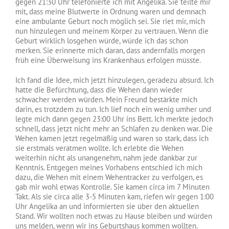
gegen 21:30 Uhr telefonierte ich mit Angelika. Sie teilte mir
mit, dass meine Blutwerte in Ordnung waren und demnach
eine ambulante Geburt noch möglich sei. Sie riet mir, mich
nun hinzulegen und meinem Körper zu vertrauen. Wenn die
Geburt wirklich losgehen würde, würde ich das schon
merken. Sie erinnerte mich daran, dass andernfalls morgen
früh eine Überweisung ins Krankenhaus erfolgen müsste.
Ich fand die Idee, mich jetzt hinzulegen, geradezu absurd. Ich
hatte die Befürchtung, dass die Wehen dann wieder
schwacher werden würden. Mein Freund bestärkte mich
darin, es trotzdem zu tun. Ich lief noch ein wenig umher und
legte mich dann gegen 23:00 Uhr ins Bett. Ich merkte jedoch
schnell, dass jetzt nicht mehr an Schlafen zu denken war. Die
Wehen kamen jetzt regelmäßig und waren so stark, dass ich
sie erstmals veratmen wollte. Ich erlebte die Wehen
weiterhin nicht als unangenehm, nahm jede dankbar zur
Kenntnis. Entgegen meines Vorhabens entschied ich mich
dazu, die Wehen mit einem Wehentracker zu verfolgen, es
gab mir wohl etwas Kontrolle. Sie kamen circa im 7 Minuten
Takt. Als sie circa alle 3-5 Minuten kam, riefen wir gegen 1:00
Uhr Angelika an und informierten sie über den aktuellen
Stand. Wir wollten noch etwas zu Hause bleiben und würden
uns melden, wenn wir ins Geburtshaus kommen wollten.