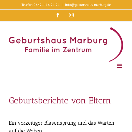
Zum
Telefon 06421- 16 21 21
|
info@geburtshaus-marburg.de
Inhalt
springen
Facebook
Instagram
Geburtsberichte von Eltern
Ein vorzeitiger Blasensprung und das Warten
auf die Wehen