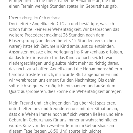
Morgen rief ich die diensthabende Hebamme an, die mir
einen Termin wenige Stunden später im Geburtshaus gab.
Untersuchung im Geburtshaus
Dort leitete Angelika ein CTG ab und bestätigte, was ich
schon fühlte: keinerlei Wehentätigkeit. Wir besprachen das
weitere Procedere: maximal 36 Stunden nach dem
Blasensprung (von denen bereits 12 Stunden verstrichen
waren) hatte ich Zeit, mein Kind ambulant zu entbinden.
Ansonsten müsste eine Verlegung ins Krankenhaus erfolgen,
da das Infektionsrisiko für das Kind zu hoch sei. Ich war
niedergeschlagen und glaubte nicht mehr so richtig daran,
das noch zu schaffen. Angelika und die Hebammenschülerin
Carolina trösteten mich, mir wurde Blut abgenommen und
wir verabreden uns erneut für den Nachmittag. Bis dahin
sollte ich so gut wie möglich entspannen und außerdem
Quarz ausprobieren, dies könne die Wehentätigkeit anregen.
Mein Freund und ich gingen den Tag über viel spazieren,
unterhielten uns und freundeten uns mit der Situation an,
dass die Wehen immer noch auf sich warten ließen und eine
Geburt im Geburtshaus für uns immer unwahrscheinlicher
wurde. Kurz vor dem zweiten Termin im Geburtshaus an
diesem Tage (gegen 16:30 Uhr) spürte ich leichte