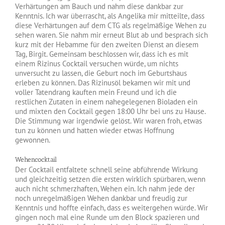
Verhärtungen am Bauch und nahm diese dankbar zur
Kenntnis. Ich war überrascht, als Angelika mir mitteilte, dass
diese Verhärtungen auf dem CTG als regelmäßige Wehen zu
sehen waren. Sie nahm mir erneut Blut ab und besprach sich
kurz mit der Hebamme für den zweiten Dienst an diesem
Tag, Birgit. Gemeinsam beschlossen wir, dass ich es mit
einem Rizinus Cocktail versuchen würde, um nichts
unversucht zu lassen, die Geburt noch im Geburtshaus
erleben zu können. Das Rizinusöl bekamen wir mit und
voller Tatendrang kauften mein Freund und ich die
restlichen Zutaten in einem nahegelegenen Bioladen ein
und mixten den Cocktail gegen 18:00 Uhr bei uns zu Hause.
Die Stimmung war irgendwie gelöst. Wir waren froh, etwas
tun zu können und hatten wieder etwas Hoffnung
gewonnen.
Wehencocktail
Der Cocktail entfaltete schnell seine abführende Wirkung
und gleichzeitig setzen die ersten wirklich spürbaren, wenn
auch nicht schmerzhaften, Wehen ein. Ich nahm jede der
noch unregelmäßigen Wehen dankbar und freudig zur
Kenntnis und hoffte einfach, dass es weitergehen würde. Wir
gingen noch mal eine Runde um den Block spazieren und