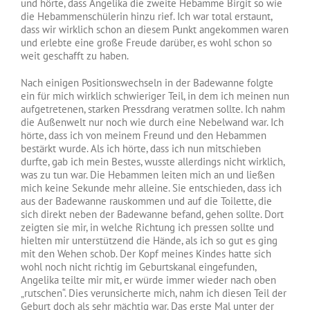
und hörte, dass Angelika die zweite Hebamme Birgit so wie
die Hebammenschülerin hinzu rief. Ich war total erstaunt,
dass wir wirklich schon an diesem Punkt angekommen waren
und erlebte eine große Freude darüber, es wohl schon so
weit geschafft zu haben.
Nach einigen Positionswechseln in der Badewanne folgte
ein für mich wirklich schwieriger Teil, in dem ich meinen nun
aufgetretenen, starken Pressdrang veratmen sollte. Ich nahm
die Außenwelt nur noch wie durch eine Nebelwand war. Ich
hörte, dass ich von meinem Freund und den Hebammen
bestärkt wurde. Als ich hörte, dass ich nun mitschieben
durfte, gab ich mein Bestes, wusste allerdings nicht wirklich,
was zu tun war. Die Hebammen leiten mich an und ließen
mich keine Sekunde mehr alleine. Sie entschieden, dass ich
aus der Badewanne rauskommen und auf die Toilette, die
sich direkt neben der Badewanne befand, gehen sollte. Dort
zeigten sie mir, in welche Richtung ich pressen sollte und
hielten mir unterstützend die Hände, als ich so gut es ging
mit den Wehen schob. Der Kopf meines Kindes hatte sich
wohl noch nicht richtig im Geburtskanal eingefunden,
Angelika teilte mir mit, er würde immer wieder nach oben
„rutschen“. Dies verunsicherte mich, nahm ich diesen Teil der
Geburt doch als sehr mächtig war. Das erste Mal unter der