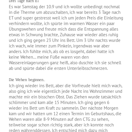
Drei Tage nach ET
Es war Samstag der 10.9 und ich wollte unbedingt nochmal
in die Therme um abzuschalten, ich war bereits 3 Tage nach
ET und super gestresst weil ich um jeden Preis die Einleitung
verhindern wollte, ich spürte im warmen Wasser ein paar
Übungswehen und freute mich dass die Entspannung alles
etwas in Schwung brachte, Zuhause war wieder alles ruhig
und ich ging gegen 23 Uhr ins Bett. Um 3 Uhr nachts wurde
ich wach, wie immer zum Pinkeln, irgendwas war aber
anders. Ich fühlte mich, als ob es losgeht, dabei hatte ich
keine Wehen… meine Füße waren von den
Wassereinlagerungen ganz heiß, also duschte ich sie schnell
ab und spürte dabei die ersten Unterleibsschmerzen.
Die Wehen beginnen…
Ich ging wieder ins Bett, aber die Vorfreude hielt mich wach,
also ging ich wie eigentlich jede Nacht ins Wohnzimmer und
machte mir ein bisschen Obst. Das Ziehen wurde tatsächlich
schlimmer und kam alle 15 Minuten. Ich ging gegen 6
wieder ins Bett um Kraft zu sammeln. Der nächste Morgen
kam und wir hatten um 12 einen Termin im Geburtshaus, die
Wehen waren alle 8-9 Minuten auf den CTG zu sehen,
teilweise sogar schon richtig stark, aber ich konnte noch
reden währenddessen. Ich entschied mich dazu mich