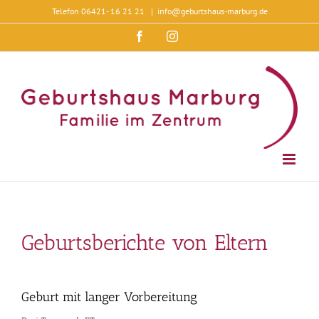
Zum
Telefon 06421- 16 21 21
|
info@geburtshaus-marburg.de
Inhalt
springen
Facebook
Instagram
Geburtsberichte von Eltern
Geburt mit langer Vorbereitung