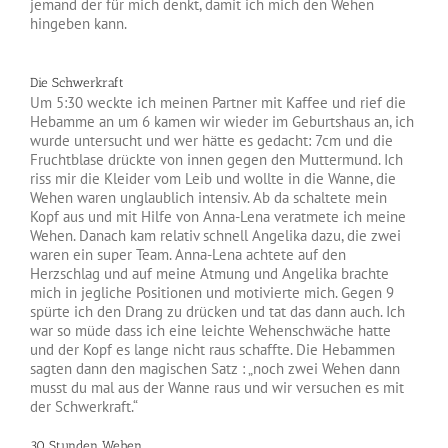
jemand der für mich denkt, damit ich mich den Wehen
hingeben kann.
Die Schwerkraft
Um 5:30 weckte ich meinen Partner mit Kaffee und rief die
Hebamme an um 6 kamen wir wieder im Geburtshaus an, ich
wurde untersucht und wer hätte es gedacht: 7cm und die
Fruchtblase drückte von innen gegen den Muttermund. Ich
riss mir die Kleider vom Leib und wollte in die Wanne, die
Wehen waren unglaublich intensiv. Ab da schaltete mein
Kopf aus und mit Hilfe von Anna-Lena veratmete ich meine
Wehen. Danach kam relativ schnell Angelika dazu, die zwei
waren ein super Team. Anna-Lena achtete auf den
Herzschlag und auf meine Atmung und Angelika brachte
mich in jegliche Positionen und motivierte mich. Gegen 9
spürte ich den Drang zu drücken und tat das dann auch. Ich
war so müde dass ich eine leichte Wehenschwäche hatte
und der Kopf es lange nicht raus schaffte. Die Hebammen
sagten dann den magischen Satz : „noch zwei Wehen dann
musst du mal aus der Wanne raus und wir versuchen es mit
der Schwerkraft.“
30 Stunden Wehen