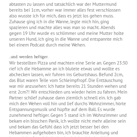
abtasten zu lassen und tatsächlich war der Muttermund
bereits bei 1cm, vorher war immer alles fest verschlossen
also wusste ich für mich, dass es jetzt los gehen muss.
Zuhause ging ich in die Wanne, legte mich hin, ging
spazieren und machte alles was man so macht. Abends
gegen 19 Uhr wurde es schlimmer und meine Mutter holte
unseren Hund, ich ging in die Wanne und entspannte mich
bei einem Podcast durch meine Wehen.
…und werden heftiger.
Wir bestellten Pizza und machten eine Serie an. Gegen 23:30
rief ich die Hebamme an ich blutete etwas und wollte es
abchecken lassen, wir fuhren ins Geburtshaus. Befund 2cm,
das Blut waren Teile vom Schleimpfropf. Die Enttäuschung
war mir anzusehen: Ich hatte bereits 21 Stunden wehen und
erst 2cm?! Wir entschieden uns wieder heim zu fahren. Mein
Partner schlief zuhause dann ziemlich schnell ein. Ich gab
mich den Wehen voll hin und lief durchs Wohnzimmer, hörte
Entspannungsmusik und hüpfte auf dem Ball. Es wurde
zunehmend heftiger. Gegen 5 stand ich im Wohnzimmer und
bekam ein bisschen Panik, ich wollte nicht mehr alleine sein
und bekam das Gefühl dass ich jetzt besser bei den
Hebammen aufgehoben bin, ich brauchte Anleitung und