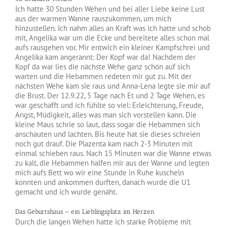
Ich hatte 30 Stunden Wehen und bei aller Liebe keine Lust
aus der warmen Wanne rauszukommen, um mich
hinzustellen. Ich nahm alles an Kraft was ich hatte und schob
mit, Angelika war um die Ecke und bereitete alles schon mal
aufs rausgehen vor. Mir entwich ein kleiner Kampfschrei und
Angelika kam angerannt: Der Kopf war da! Nachdem der
Kopf da war lies die nächste Wehe ganz schön auf sich
warten und die Hebammen redeten mir gut zu. Mit der
nächsten Wehe kam sie raus und Anna-Lena legte sie mir auf
die Brust. Der 12.9.22, 5 Tage nach Et und 2 Tage Wehen, es
war geschafft und ich fühlte so viel: Erleichterung, Freude,
Angst, Müdigkeit, alles was man sich vorstellen kann. Die
kleine Maus schrie so laut, dass sogar die Hebammen sich
anschauten und lachten. Bis heute hat sie dieses schreien
noch gut drauf. Die Plazenta kam nach 2-3 Minuten mit
einmal schieben raus. Nach 15 Minuten war die Wanne etwas
zu kalt, die Hebammen halfen mir aus der Wanne und legten
mich aufs Bett wo wir eine Stunde in Ruhe kuscheln
konnten und ankommen durften, danach wurde die U1
gemacht und ich wurde genäht.
Das Geburtshaus – ein Lieblingsplatz im Herzen
Durch die langen Wehen hatte ich starke Probleme mit