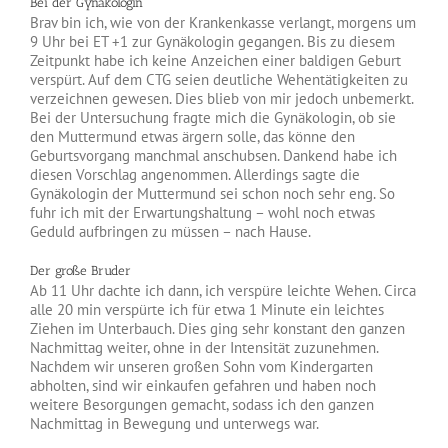
Bei der Gynäkologin
Brav bin ich, wie von der Krankenkasse verlangt, morgens um
9 Uhr bei ET +1 zur Gynäkologin gegangen. Bis zu diesem
Zeitpunkt habe ich keine Anzeichen einer baldigen Geburt
verspürt. Auf dem CTG seien deutliche Wehentätigkeiten zu
verzeichnen gewesen. Dies blieb von mir jedoch unbemerkt.
Bei der Untersuchung fragte mich die Gynäkologin, ob sie
den Muttermund etwas ärgern solle, das könne den
Geburtsvorgang manchmal anschubsen. Dankend habe ich
diesen Vorschlag angenommen. Allerdings sagte die
Gynäkologin der Muttermund sei schon noch sehr eng. So
fuhr ich mit der Erwartungshaltung – wohl noch etwas
Geduld aufbringen zu müssen – nach Hause.
Der große Bruder
Ab 11 Uhr dachte ich dann, ich verspüre leichte Wehen. Circa
alle 20 min verspürte ich für etwa 1 Minute ein leichtes
Ziehen im Unterbauch. Dies ging sehr konstant den ganzen
Nachmittag weiter, ohne in der Intensität zuzunehmen.
Nachdem wir unseren großen Sohn vom Kindergarten
abholten, sind wir einkaufen gefahren und haben noch
weitere Besorgungen gemacht, sodass ich den ganzen
Nachmittag in Bewegung und unterwegs war.