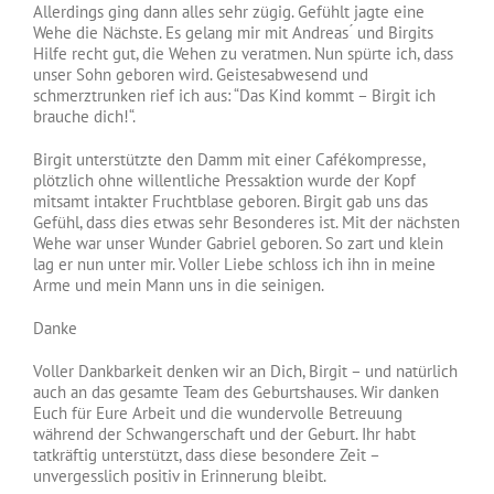
Allerdings ging dann alles sehr zügig. Gefühlt jagte eine
Wehe die Nächste. Es gelang mir mit Andreas ́ und Birgits
Hilfe recht gut, die Wehen zu veratmen. Nun spürte ich, dass
unser Sohn geboren wird. Geistesabwesend und
schmerztrunken rief ich aus: “Das Kind kommt – Birgit ich
brauche dich!“.
Birgit unterstützte den Damm mit einer Cafékompresse,
plötzlich ohne willentliche Pressaktion wurde der Kopf
mitsamt intakter Fruchtblase geboren. Birgit gab uns das
Gefühl, dass dies etwas sehr Besonderes ist. Mit der nächsten
Wehe war unser Wunder Gabriel geboren. So zart und klein
lag er nun unter mir. Voller Liebe schloss ich ihn in meine
Arme und mein Mann uns in die seinigen.
Danke
Voller Dankbarkeit denken wir an Dich, Birgit – und natürlich
auch an das gesamte Team des Geburtshauses. Wir danken
Euch für Eure Arbeit und die wundervolle Betreuung
während der Schwangerschaft und der Geburt. Ihr habt
tatkräftig unterstützt, dass diese besondere Zeit –
unvergesslich positiv in Erinnerung bleibt.