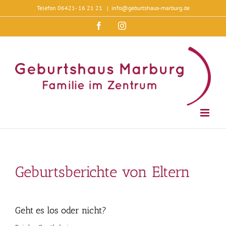
Zum
Telefon 06421- 16 21 21
|
info@geburtshaus-marburg.de
Inhalt
springen
Facebook
Instagram
Geburtsberichte von Eltern
Geht es los oder nicht?