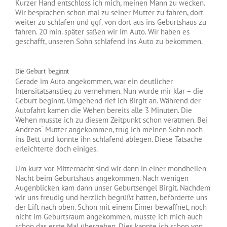
Kurzer Hand entschloss ich mich, meinen Mann zu wecken.
Wir besprachen schon mal zu seiner Mutter zu fahren, dort
weiter zu schlafen und ggf. von dort aus ins Geburtshaus zu
fahren. 20 min. später saßen wir im Auto. Wir haben es
geschafft, unseren Sohn schlafend ins Auto zu bekommen.
Die Geburt beginnt
Gerade im Auto angekommen, war ein deutlicher
Intensitätsanstieg zu vernehmen. Nun wurde mir klar – die
Geburt beginnt. Umgehend rief ich Birgit an. Während der
Autofahrt kamen die Wehen bereits alle 3 Minuten. Die
Wehen musste ich zu diesem Zeitpunkt schon veratmen. Bei
Andreas ́ Mutter angekommen, trug ich meinen Sohn noch
ins Bett und konnte ihn schlafend ablegen. Diese Tatsache
erleichterte doch einiges.
Um kurz vor Mitternacht sind wir dann in einer mondhellen
Nacht beim Geburtshaus angekommen. Nach wenigen
Augenblicken kam dann unser Geburtsengel Birgit. Nachdem
wir uns freudig und herzlich begrüßt hatten, beförderte uns
der Lift nach oben. Schon mit einem Eimer bewaffnet, noch
nicht im Geburtsraum angekommen, musste ich mich auch
schon das erste Mal übergeben. Dies kannte ich schon von