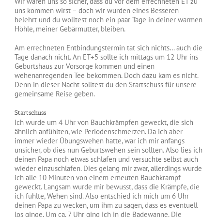
Wir waren uns so sicher, dass du vor dem errechneten ET zu
uns kommen wirst – doch wir wurden eines Besseren
belehrt und du wolltest noch ein paar Tage in deiner warmen
Höhle, meiner Gebärmutter, bleiben.
Am errechneten Entbindungstermin tat sich nichts… auch die
Tage danach nicht. An ET+5 sollte ich mittags um 12 Uhr ins
Geburtshaus zur Vorsorge kommen und einen
wehenanregenden Tee bekommen. Doch dazu kam es nicht.
Denn in dieser Nacht solltest du den Startschuss für unsere
gemeinsame Reise geben.
Startschuss
Ich wurde um 4 Uhr von Bauchkrämpfen geweckt, die sich
ähnlich anfühlten, wie Periodenschmerzen. Da ich aber
immer wieder Übungswehen hatte, war ich mir anfangs
unsicher, ob dies nun Geburtswehen sein sollten. Also lies ich
deinen Papa noch etwas schlafen und versuchte selbst auch
wieder einzuschlafen. Dies gelang mir zwar, allerdings wurde
ich alle 10 Minuten von einem erneuten Bauchkrampf
geweckt. Langsam wurde mir bewusst, dass die Krämpfe, die
ich fühlte, Wehen sind. Also entschied ich mich um 6 Uhr
deinen Papa zu wecken, um ihm zu sagen, dass es eventuell
los ginge. Um ca. 7 Uhr ging ich in die Badewanne. Die