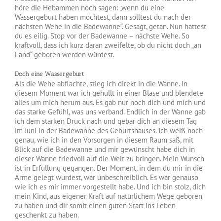
höre die Hebammen noch sagen: „wenn du eine
Wassergeburt haben möchtest, dann solltest du nach der
nächsten Wehe in die Badewanne“. Gesagt, getan. Nun hattest
du es eilig. Stop vor der Badewanne – nächste Wehe. So
kraftvoll, dass ich kurz daran zweifelte, ob du nicht doch „an
Land“ geboren werden würdest.
Doch eine Wassergeburt
Als die Wehe abflachte, stieg ich direkt in die Wanne. In
diesem Moment war ich gehüllt in einer Blase und blendete
alles um mich herum aus. Es gab nur noch dich und mich und
das starke Gefühl, was uns verband. Endlich in der Wanne gab
ich dem starken Druck nach und gebar dich an diesem Tag
im Juni in der Badewanne des Geburtshauses. Ich weiß noch
genau, wie ich in den Vorsorgen in diesem Raum saß, mit
Blick auf die Badewanne und mir gewünscht habe dich in
dieser Wanne friedvoll auf die Welt zu bringen. Mein Wunsch
ist in Erfüllung gegangen. Der Moment, in dem du mir in die
Arme gelegt wurdest, war unbeschreiblich. Es war genauso
wie ich es mir immer vorgestellt habe. Und ich bin stolz, dich
mein Kind, aus eigener Kraft auf natürlichem Wege geboren
zu haben und dir somit einen guten Start ins Leben
geschenkt zu haben.