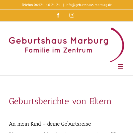
Zum
Telefon 06421- 16 21 21
|
info@geburtshaus-marburg.de
Inhalt
springen
Facebook
Instagram
Geburtsberichte von Eltern
An mein Kind – deine Geburtsreise