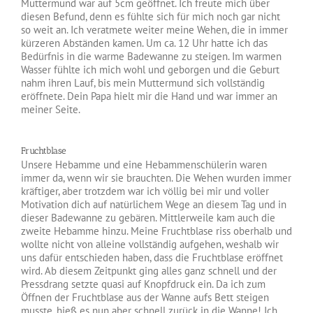
Muttermund war auf 5cm geöffnet. Ich freute mich über
diesen Befund, denn es fühlte sich für mich noch gar nicht
so weit an. Ich veratmete weiter meine Wehen, die in immer
kürzeren Abständen kamen. Um ca. 12 Uhr hatte ich das
Bedürfnis in die warme Badewanne zu steigen. Im warmen
Wasser fühlte ich mich wohl und geborgen und die Geburt
nahm ihren Lauf, bis mein Muttermund sich vollständig
eröffnete. Dein Papa hielt mir die Hand und war immer an
meiner Seite.
Fruchtblase
Unsere Hebamme und eine Hebammenschülerin waren
immer da, wenn wir sie brauchten. Die Wehen wurden immer
kräftiger, aber trotzdem war ich völlig bei mir und voller
Motivation dich auf natürlichem Wege an diesem Tag und in
dieser Badewanne zu gebären. Mittlerweile kam auch die
zweite Hebamme hinzu. Meine Fruchtblase riss oberhalb und
wollte nicht von alleine vollständig aufgehen, weshalb wir
uns dafür entschieden haben, dass die Fruchtblase eröffnet
wird. Ab diesem Zeitpunkt ging alles ganz schnell und der
Pressdrang setzte quasi auf Knopfdruck ein. Da ich zum
Öffnen der Fruchtblase aus der Wanne aufs Bett steigen
musste, hieß es nun aber schnell zurück in die Wanne! Ich