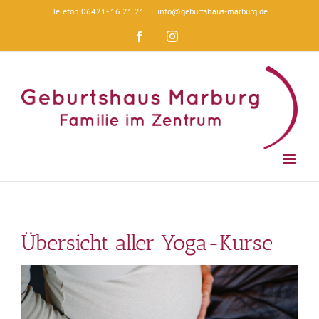
Zum
Telefon 06421- 16 21 21
|
info@geburtshaus-marburg.de
Inhalt
springen
Facebook
Instagram
Übersicht aller Yoga-Kurse