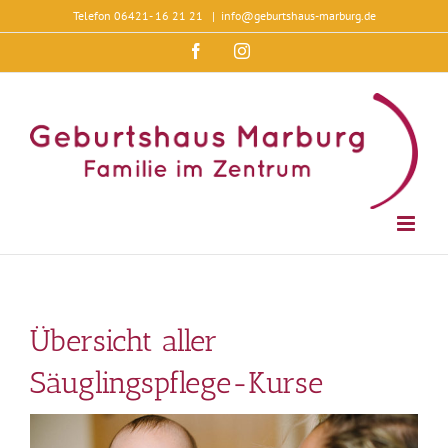
Zum
Telefon 06421- 16 21 21
|
info@geburtshaus-marburg.de
Inhalt
springen
Facebook
Instagram
Übersicht aller
Säuglingspflege-Kurse