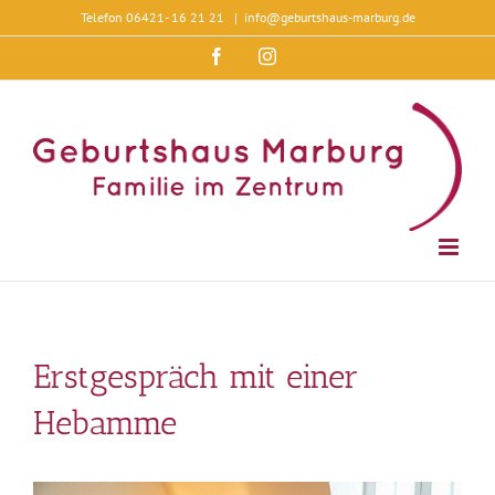
Zum
Telefon 06421- 16 21 21
|
info@geburtshaus-marburg.de
Inhalt
springen
Facebook
Instagram
Erstgespräch mit einer
Hebamme